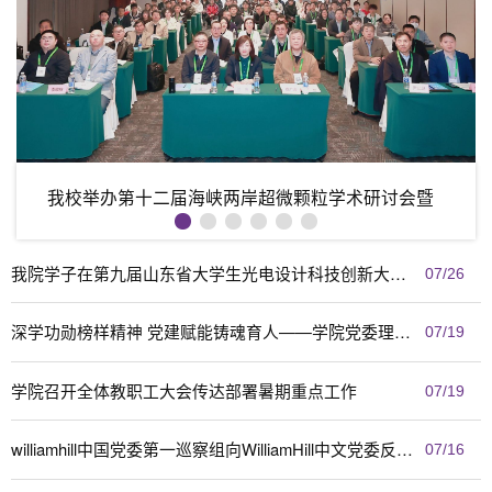
williamhill中国承办山东省大学生物理实验大赛
我校举办第十二届海峡两岸超微颗粒学术研讨会暨
williamhill中国-香港城市大学 第一届物理驱动未来
WilliamHill中文在山东省第七届大学生光电设计科
学院召开青年教师科技工作座谈会暨2025年国家自
学院赴原山艰苦创业教育基地开展主题党日暨班主
williamhill中国承办山东省大学生物理实验大赛
我校举办第十二届海峡两岸超微颗粒学术研讨会暨
中国颗粒学会超微颗粒专委会2026年会
产业创新发展前沿论坛召开
技创新大赛中获佳绩
然科学基金申报推进会
任能力提升培训活动
中国颗粒学会超微颗粒专委会2026年会
我院学子在第九届山东省大学生光电设计科技创新大赛斩获佳绩
07/26
深学功勋榜样精神 党建赋能铸魂育人——学院党委理论学习中心组到新能源教工党支部开展专题调研学习
07/19
学院召开全体教职工大会传达部署暑期重点工作
07/19
williamhill中国党委第一巡察组向WilliamHill中文党委反馈巡察情况
07/16