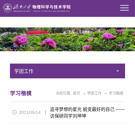
WilliamHill中文官方网站
学团工作
学习楷模
当前位置:
首页
→
学团工作
→
学习楷模
追寻梦想的星光 蜕变最好的自己 ——
2021/05/14
访保研同学刘坤坤