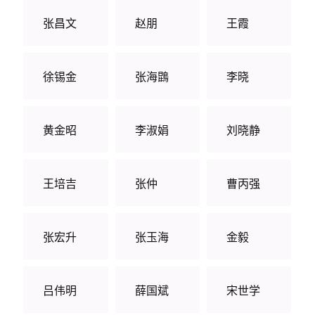
张昌文
赵朋
王霞
徐锡金
张海鵾
李晓
黄金昭
李淑娟
刘晓静
王培吉
张仲
曹丙强
张宏升
张玉海
金毅
吕伟明
薛国斌
宋世学