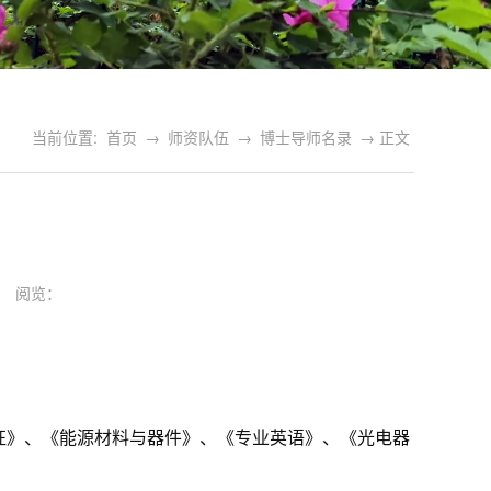
当前位置:
首页
→
师资队伍
→
博士导师名录
→ 正文
20 阅览：
征》、《能源材料与器件》、《专业英语》、《光电器